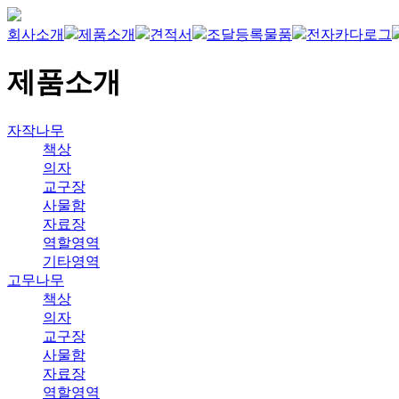
회사소개
제품소개
견적서
조달등록물품
전자카다로그
제품소개
자작나무
책상
의자
교구장
사물함
자료장
역할영역
기타영역
고무나무
책상
의자
교구장
사물함
자료장
역할영역