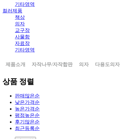
기타영역
컬러제품
책상
의자
교구장
사물함
자료장
기타영역
제품소개
자작나무/자작합판
의자
다용도의자
상품 정렬
판매많은순
낮은가격순
높은가격순
평점높은순
후기많은순
최근등록순