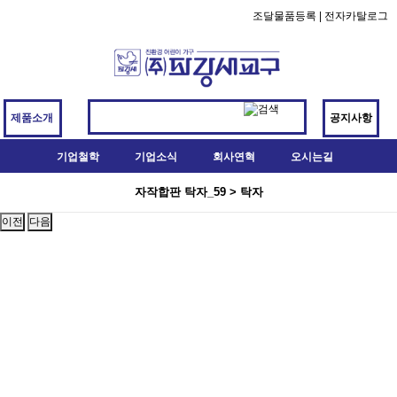
조달물품등록
|
전자카탈로그
제품소개
공지사항
기업철학
기업소식
회사연혁
오시는길
자작합판 탁자_59 > 탁자
이전
다음