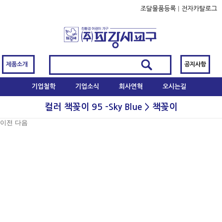
조달물품등록
|
전자카탈로그
제품소개
공지사항
기업철학
기업소식
회사연혁
오시는길
컬러 책꽂이 95 -Sky Blue > 책꽂이
이전
다음