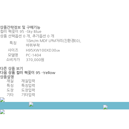
상품간략정보 및 구매기능
컬러 책꽂이 95 -Sky Blue
상품 선택옵션 0 개, 추가옵션 0 개
18m/m MDF LPM처리(친환경E0),
특징
바퀴부착
사이즈
H95XW100XD30㎝
모델명
PC-1404
소비자가
370,000원
다른 상품 보기
다음 상품
컬러 책꽂이 95 -Yellow
상품설명
재질
재질입력
특징
특징입력
도장
도장입력
기타
기타입력